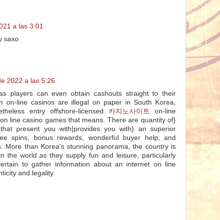
021 a las 3:01
 y saxo
de 2022 a las 5:26
s players can even obtain cashouts straight to their
h on-line casinos are illegal on paper in South Korea,
theless entry offshore-licensed
카지노사이트
on-line
 on line casino games that means. There are quantity of}
 that present you with|provides you with} an superior
free spins, bonus rewards, wonderful buyer help, and
s. More than Korea's stunning panorama, the country is
in the world as they supply fun and leisure, particularly
certain to gather information about an internet on line
ticity and legality.