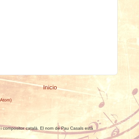
Inicio
(Atom)
ra i compositor català. El nom de Pau Casals està