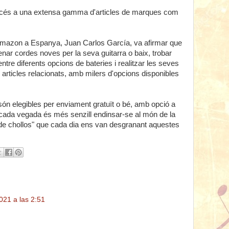
accés a una extensa gamma d'articles de marques com
d'Amazon a Espanya, Juan Carlos García, va afirmar que
enar cordes noves per la seva guitarra o baix, trobar
d'entre diferents opcions de bateries i realitzar les seves
 articles relacionats, amb milers d'opcions disponibles
s són elegibles per enviament gratuït o bé, amb opció a
 cada vegada és més senzill endinsar-se al món de la
de chollos" que cada dia ens van desgranant aquestes
021 a las 2:51