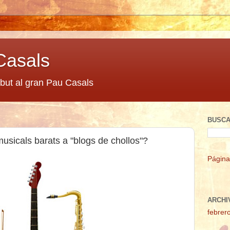
Casals
ibut al gran Pau Casals
BUSCA
sicals barats a "blogs de chollos"?
Página
ARCHI
febrer