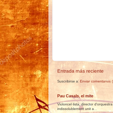
Entrada más reciente
Suscribirse a:
Enviar comentarios 
Pau Casals, el mite
Violoncel·lista, director d'orquest
indissolublement unit a...