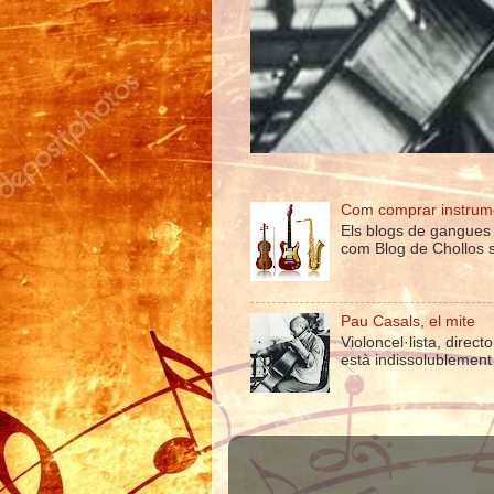
Com comprar instrume
Els blogs de gangues
com Blog de Chollos s'
Pau Casals, el mite
Violoncel·lista, direc
està indissolublement 