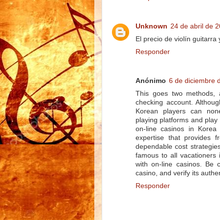
Unknown
24 de abril de 2
El precio de violín guitarra
Responder
Anónimo
6 de diciembre 
This goes two methods, a
checking account. Althoug
Korean players can none
playing platforms and play
on-line casinos in Korea
expertise that provides 
dependable cost strategie
famous to all vacationers 
with on-line casinos. Be 
casino, and verify its authen
Responder