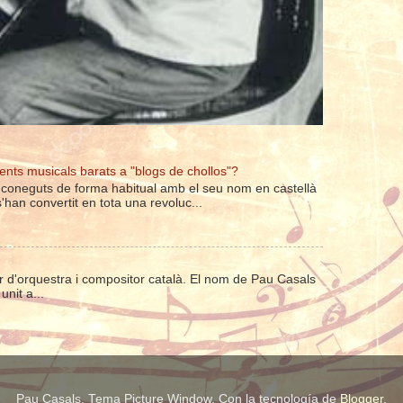
nts musicals barats a "blogs de chollos"?
 coneguts de forma habitual amb el seu nom en castellà
han convertit en tota una revoluc...
tor d'orquestra i compositor català. El nom de Pau Casals
unit a...
Pau Casals. Tema Picture Window. Con la tecnología de
Blogger
.