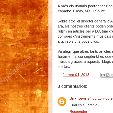
A més els usuaris podran tenir 
Yamaha, Casio, MXL i Shure.
Sobre això, el director general 
ara, els nostres clients poden ord
l'últim en articles per a DJ, triar 
compres
d'instruments musicals i
a tan sols uns pocs clics.
Va afegir que altres tants article
lliurament al dia següent.
I és que
música gràcies a aquests "blogs 
ofertes.
en
febrero 04, 2018
3 comentarios:
Unknown
24 de abril de 2
Cuál es su precio?
Responder